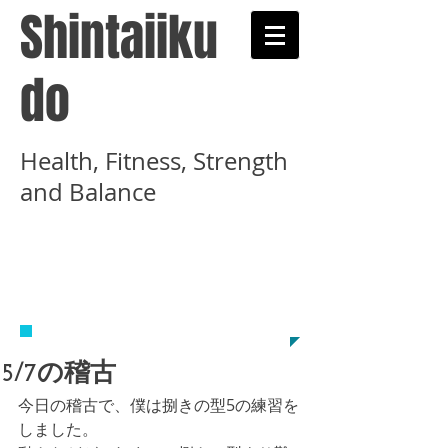
Shintaiiku
do
Health, Fitness, Strength
and Balance
​武術と健康術を学ぶ心
体育道示錬学舎のホー
ムページです
5/7の稽古
今日の稽古で、僕は捌きの型5の練習を
しました。