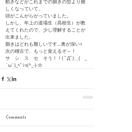
動きなどがこれまでの捌きの型より難
しくなっていて、
頭がこんがらがっていました。
しかし、年上の道場生（高校生）が教
えてくれたので、少し理解することが
出来ました。
捌きはどれも難しいです…奥が深いｯ
次の稽古で、もっと覚えるぞ～！　　
サ　シ　ス　セ　そう！！( ﾟДﾟ)＿(　_
´ω`)_ﾍﾟｼｮ(^_-)-☆
Comments