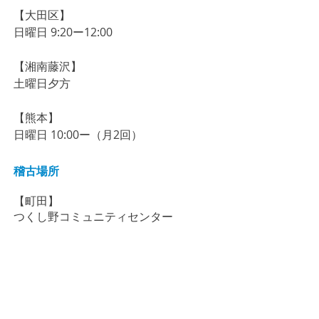
【大田区】
​​​日曜日 9:20ー12:00
【湘南藤沢】
土曜日夕方
【熊本】
日曜日 10:00ー（月2回）
稽古場所
【町田】
​つくし野コミュニティセンター
【鹿児島】
自彊学舎（
鹿児島市薬師2-34-24）
【大田区】
入新井第一小学校体育館