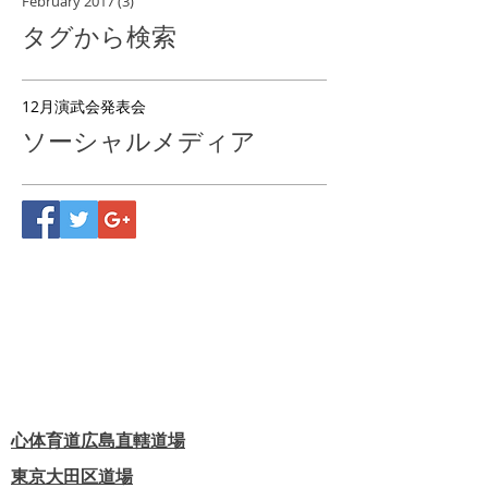
February 2017
(3)
3 posts
タグから検索
12月
演武会
発表会
ソーシャルメディア
心体育道広島直轄道場
東京大田区道場