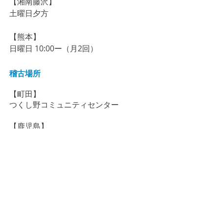
【湘南藤沢】
土曜日夕方
【熊本】
日曜日 10:00ー（月2回）
稽古場所
【町田】
​つくし野コミュニティセンター
【鹿児島】
自彊学舎（
鹿児島市薬師2-34-24）
【大田区】
入新井第一小学校体育館
​（JR大森駅より徒歩7分）
​【湘南藤沢】
​秩父宮記念体育館