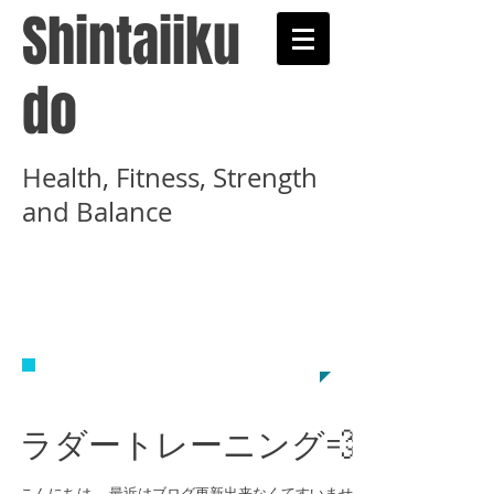
Shintaiiku
do
Health, Fitness, Strength
and Balance
​武術と健康術を学ぶ心
体育道示錬学舎のホー
ムページです
ラダートレーニング💨
こんにちは。 最近はブログ更新出来なくてすいません