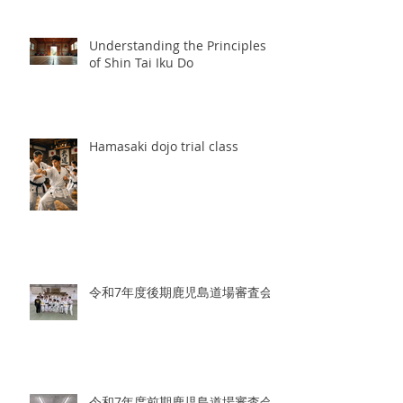
Dojo Trial Classes
Understanding the Principles
of Shin Tai Iku Do
Hamasaki dojo trial class
令和7年度後期鹿児島道場審査会