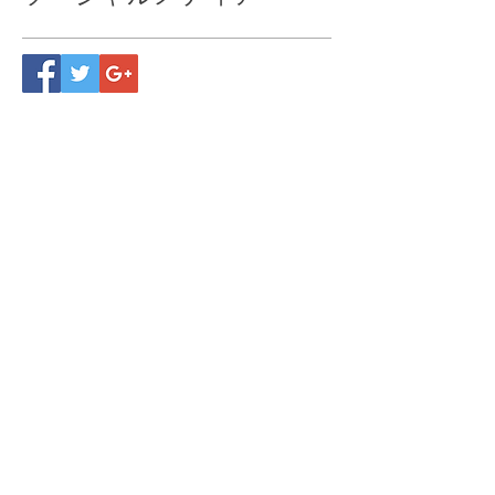
12月
演武会
発表会
ソーシャルメディア
心体育道広島直轄道場
東京大田区道場
​湘南藤沢道場
熊本道場