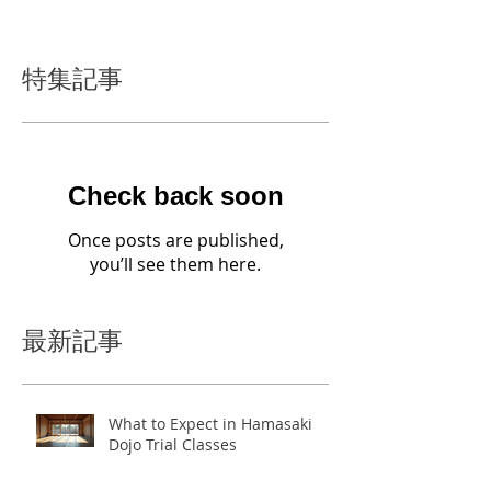
児島を離れるとの...
特集記事
Check back soon
Once posts are published,
you’ll see them here.
最新記事
What to Expect in Hamasaki