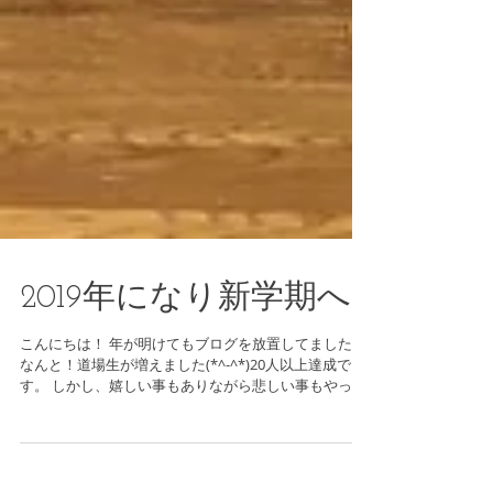
2019年になり新学期へ
こんにちは！ 年が明けてもブログを放置してました…
なんと！道場生が増えました(*^-^*)20人以上達成で
す。 しかし、嬉しい事もありながら悲しい事もやって
くるのです…😢 鹿児島道場が開設してからほとんど休
まず稽古に参加されていたお友だちが、引っ越しで鹿