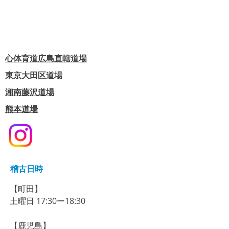
心体育道広島直轄道場
東京大田区道場
​湘南藤沢道場
熊本道場
稽古日時
【町田】​
​土曜日 17:30ー18:30
【鹿児島】