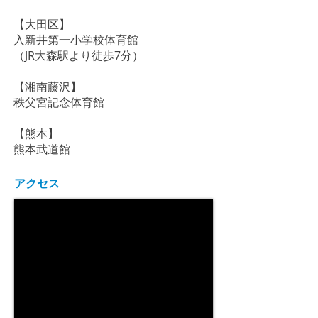
【大田区】
入新井第一小学校体育館
​（JR大森駅より徒歩7分）
​【湘南藤沢】
​秩父宮記念体育館
【熊本】
​熊本武道館
アクセス