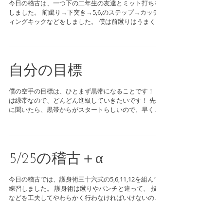
今日の稽古は、一つ下の二年生の友達とミット打ちを
しました。 前蹴り→下突き→5,6,のステップ→カッテ
ィングキックなどをしました。 僕は前蹴りはうまく蹴
れたけど、ステップからのカッティングキックが上手
に出来なかったので、次はステップからの課題を解決
したいです。...
自分の目標
僕の空手の目標は、ひとまず黒帯になることです！ 今
は緑帯なので、どんどん進級していきたいです！ 先生
に聞いたら、黒帯からがスタートらしいので、早くス
タートにたどり着きたいです。 練習と稽古の積み重ね
で、今の自分を越えていけたらいいなあと思っており
ます！...
5/25の稽古＋α
今日の稽古では、護身術三十六式の5,6,11,12を組んで
練習しました。 護身術は蹴りやパンチと違って、 投げ
などを工夫してやわらかく行わなければいけないの
で、 少し僕にはまだまだ難しいなと思います... 来年度
には護身術三十六式を上手に使いこなせている自分に