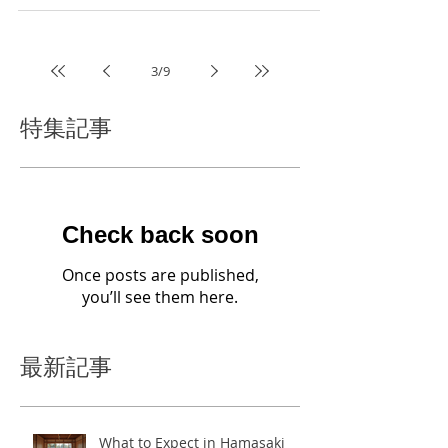
なりたいです....
3
/
9
特集記事
Check back soon
Once posts are published,
you’ll see them here.
最新記事
What to Expect in Hamasaki