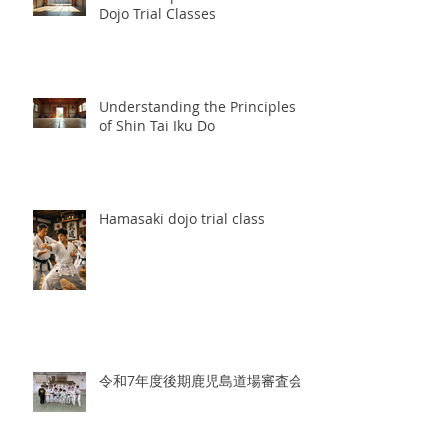
Dojo Trial Classes
Understanding the Principles
of Shin Tai Iku Do
Hamasaki dojo trial class
令和7年度後期鹿児島道場審査会