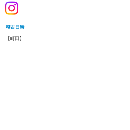
稽古日時
【町田】​
​土曜日 17:30ー18:30
【鹿児島】
​水曜日 19:30ー20:30
​土曜日 16:30ー17:30
【大田区】
​​​日曜日 9:20ー12:00
【湘南藤沢】
土曜日夕方
【熊本】