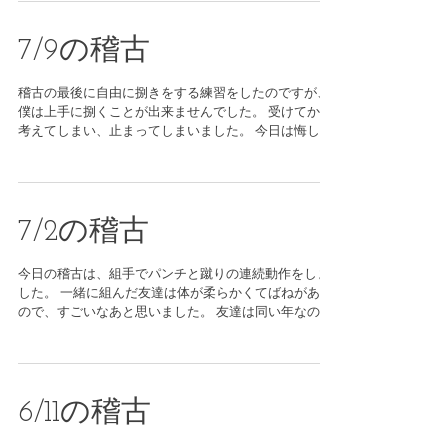
とが出来たので...
7/9の稽古
稽古の最後に自由に捌きをする練習をしたのですが、
僕は上手に捌くことが出来ませんでした。 受けてから
考えてしまい、止まってしまいました。 今日は悔しか
ったです。 組手の動作で先生の話を聞いてなく、注意
されてしまいました。 以後、この結果を元にして、捌
く方向、力の入れ具合など...
7/2の稽古
今日の稽古は、組手でパンチと蹴りの連続動作をしま
した。 一緒に組んだ友達は体が柔らかくてばねがある
ので、すごいなあと思いました。 友達は同い年なの
に、脱力が出来ていたので僕も体の使い方を真似した
いです。 僕もコツコツと稽古を重ねていって精進した
いです！...
6/11の稽古