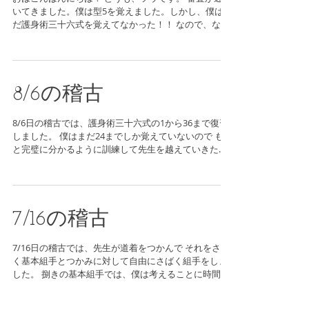
いてきました。僕は型5を覚えました。しかし、僕はま
だ護身術三十六式を覚えてなかった！！ なので、なる
べく早く覚えられるように頭をフル回転させて、審査
に間に合わせたいなと思います。...
8/6の稽古
8/6日の稽古では、護身術三十六式の1から36まで復習
しました。 僕はまだ24までしか覚えていないので もっ
と完璧に分かるように訓練して先生を越えていきたい
です。 練習頑張りたいと改めて思いました。 護身術三
十六式はその二もあるよ。 ではでは、So!バイバイ！
7/16の稽古
7/16日の稽古では、先生が道着をつかんで それをさば
く基本組手とつかみに対して自由にさばく組手をしま
した。 捌きの基本組手では、僕は考えることに時間が
かかってしまっていて、 上手に動くことが出来ません
でした。 自由にさばく組手では上手に相手を投げるこ