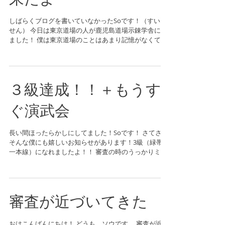
来たよ
しばらくブログを書いていなかったSoです！（すいま
せん） 今日は東京道場の人が鹿児島道場示錬学舎に来
ました！ 僕は東京道場のことはあまり記憶がなくて、
みなさんの名前が分からなかったけど（3歳でした）、
その後の飲み会で名前を知りました。...
３級達成！！＋もうす
ぐ演武会
長い間ほったらかしにしてました！Soです！ さてさて
そんな僕にも嬉しいお知らせがあります！3級（緑帯黒
一本線）になれましたよ！！ 審査の時のうっかりミス
などを一つずつなくしたいですね！ 次は2級！進級で
きるかなぁ💦頑張るぞ(; ･`д･´)...
審査が近づいてきた
おはこんばんにちは！ どうも、ソウです。 審査が近づ