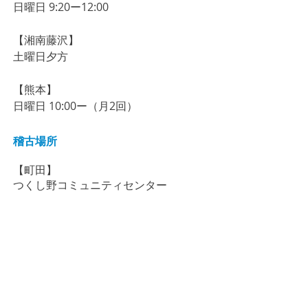
​​​日曜日 9:20ー12:00
【湘南藤沢】
土曜日夕方
【熊本】
日曜日 10:00ー（月2回）
稽古場所
【町田】
​つくし野コミュニティセンター
【鹿児島】
自彊学舎（
鹿児島市薬師2-34-24）
【大田区】
入新井第一小学校体育館
​（JR大森駅より徒歩7分）