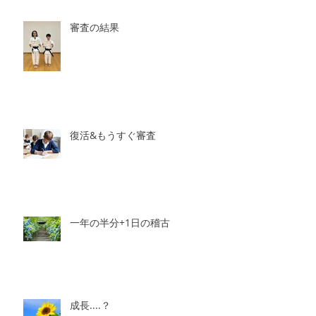
審査の結果
復活&もうすぐ審査
一年の半分+1日の稽古
成長....？