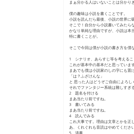
まぁ分かる人はいないことは分かりきっ
僕の趣味は小説を書くことです。
小説を読んだら最後、小説の世界に
そこで！自分から小説書いてみたら
かなり単純な理由ですが、小説は本
特に書くことが。
そこで今回は僕が小説の書き方を僕
1　シナリオ、あらすじ等を考えるこ
これが基本中の基本だと思っていま
まあでも僕は小説家のしの字にも置
「は？ふざけんな」
と 思った人はどうぞご自由によろし
それでファンタジー系統は難しすぎ
2　題名を付ける
まあ当たり前ですね。
3　書いてみる
まあ当たり前ですね。
4　読んでみる
これ大事です。理由は文章とかを正
あ、くれぐれも音読はやめてくださ
5　清書