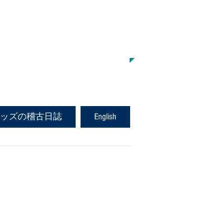
と健康術を学ぶ心体育道
学舎のホームページです
ッズの稽古日誌
English