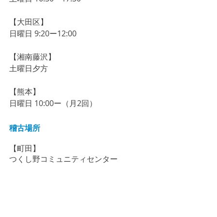
【大田区】
​​​日曜日 9:20ー12:00
【湘南藤沢】
土曜日夕方
【熊本】
日曜日 10:00ー（月2回）
稽古場所
【町田】
​つくし野コミュニティセンター
【鹿児島】
自彊学舎（
鹿児島市薬師2-34-24）
【大田区】