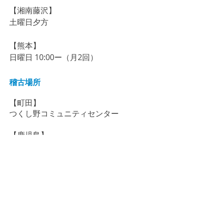
【湘南藤沢】
土曜日夕方
【熊本】
日曜日 10:00ー（月2回）
稽古場所
【町田】
​つくし野コミュニティセンター
【鹿児島】
自彊学舎（
鹿児島市薬師2-34-24）
【大田区】
入新井第一小学校体育館
​（JR大森駅より徒歩7分）
​【湘南藤沢】