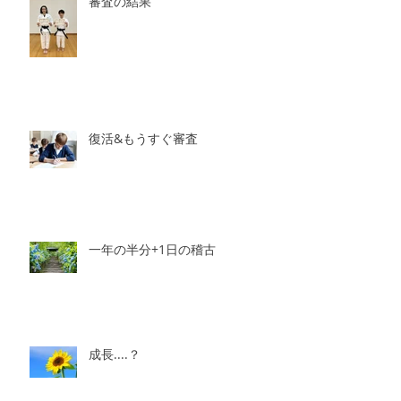
審査の結果
復活&もうすぐ審査
一年の半分+1日の稽古
成長....？