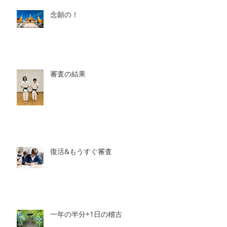
念願の！
審査の結果
復活&もうすぐ審査
一年の半分+1日の稽古