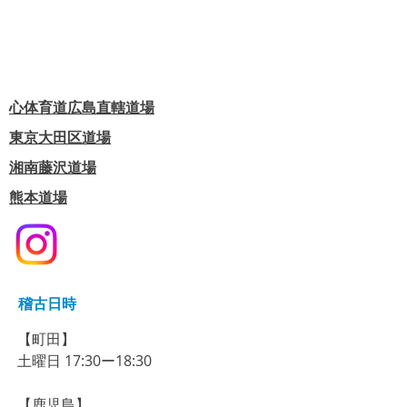
心体育道広島直轄道場
東京大田区道場
​湘南藤沢道場
熊本道場
稽古日時
【町田】​
​土曜日 17:30ー18:30
【鹿児島】