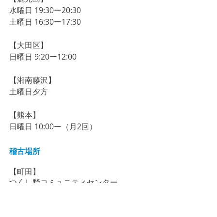
​水曜日 19:30ー20:30
​土曜日 16:30ー17:30
【大田区】
​​​日曜日 9:20ー12:00
【湘南藤沢】
土曜日夕方
【熊本】
日曜日 10:00ー（月2回）
稽古場所
【町田】
​つくし野コミュニティセンター
【鹿児島】
自彊学舎（
鹿児島市薬師2-34-24）